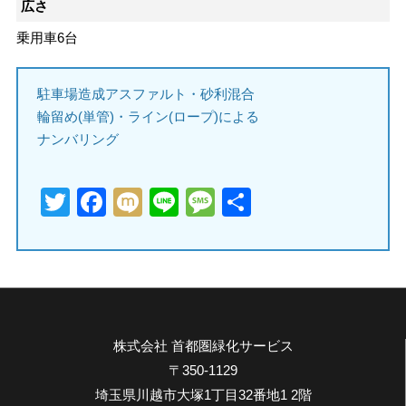
広さ
乗用車6台
駐車場造成アスファルト・砂利混合
輪留め(単管)・ライン(ロープ)による
ナンバリング
Twitter
Facebook
Mixi
Line
Message
共
有
株式会社 首都圏緑化サービス
〒350-1129
埼玉県川越市大塚1丁目32番地1 2階