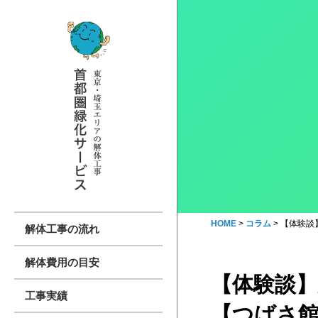
HOME
>
コラム
>
【体験談
解体工事の流れ
解体費用の目安
【体験談
工事実績
【つばさ