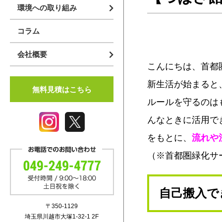
環境への取り組み
アスベスト対策
コラム
建築リサイクル法
会社概要
マニフェスト
企業案内
こんにちは、首都
業務内容
新生活が始まると
無料見積はこちら
スタッフ紹介
ルールを守るのは
んなときに活用で
採用情報
をもとに、
流れや
（※首都圏緑化サ
自己搬入で
〒350-1129
埼玉県川越市大塚1-32-1 2F