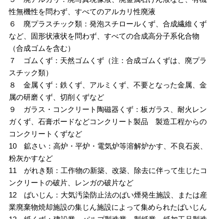
性無機性を問わず、すべてのアルカリ性廃液
６ 廃プラスチック類：発泡スチロールくず、合成繊維くず
など、固形状液状を問わず、すべての合成高分子系化合物
（合成ゴムを含む）
７ ゴムくず：天然ゴムくず（注：合成ゴムくずは、廃プラ
スチック類）
８ 金属くず：鉄くず、アルミくず、不要となった金属、金
属の研磨くず、切削くずなど
９ ガラス・コンクリート陶磁器くず：板ガラス、耐火レン
ガくず、石膏ボードなどコンクリート製品 製造工程からの
コンクリートくずなど
10 鉱さい：高炉・平炉・電気炉等溶解炉かす、不良石炭、
粉灰かすなど
11 がれき類：工作物の新築、改築、除去に伴って生じたコ
ンクリートの破片、レンガの破片など
12 ばいじん：大気汚染防止法のばい煙発生施設、または産
業廃棄物焼却施設の集じん施設によって集められたばいじん