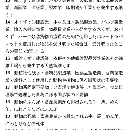
13 紙くず：建設業、パルプ製造業、製紙業、紙加工品製造
業、新聞業、出版業、製本業、印刷物か工業から発生する紙
くず
14 木くず：①建設業、木材又は木製品製造業、パルプ製造
業、輸入木材卸売業、物品賃貸業から発生する木くず、おが
くず、バーク類②貨物の流通のために使用したパレット※パ
レットを使用した物品を受け取った場合は、受け取ったとこ
ろの責任で処理する。
15 繊維くず：建設業、衣服その他繊維製品製造業以外の繊
維工場から発生する天然繊維くず
16 動植物性残さ：食料品製造業、医薬品製造業、香料製造
業で原料として使用した動物や植物に係る固形状の不要物
17 動物系固形不要物：と畜場で解体等した獣畜や、食鳥処
理場で処理した食鳥に係る固形状の不要物
18 動物のふん尿：畜産農業から排出される牛、馬、めん
羊、にわとりなどのふん尿
19 動物の死体：畜産農業から排出される牛、馬、めん羊、
にわとりなどの死体