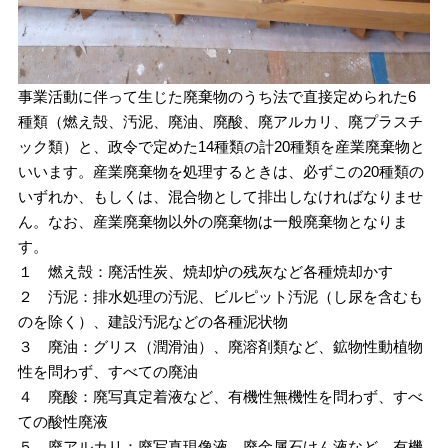
事業活動に伴って生じた廃棄物のうち法で直接定められた6
種類（燃え殻、汚泥、廃油、廃酸、廃アルカリ、廃プラスチ
ック類）と、政令で定めた14種類の計20種類を産業廃棄物と
いいます。産業廃棄物を処理するときは、必ずこの20種類の
いずれか、もしくは、混合物として排出しなければなりませ
ん。なお、産業廃棄物以外の廃棄物は一般廃棄物となりま
す。
１ 燃え殻：廃活性炭、焼却炉の残灰など各種焼却かす
２ 汚泥：排水処理の汚泥、ビルピット汚泥（し尿を含むも
のを除く）、建設汚泥などの各種泥状物
３ 廃油：グリス（潤滑油）、廃溶剤類など、鉱物性動植物
性を問わず、すべての廃油
４ 廃酸：廃写真定着液など、有機性無機性を問わず、すべ
ての酸性廃液
５ 廃アルカリ：廃写真現像液、廃金属石けん液など、有機