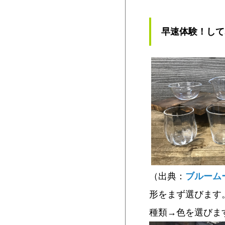
早速体験！して
（出典：
ブルーム
形をまず選びます
種類→色を選びま