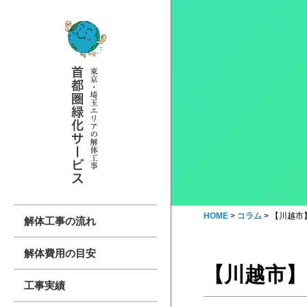
HOME
>
コラム
>
【川越市】
解体工事の流れ
解体費用の目安
【川越市】
工事実績