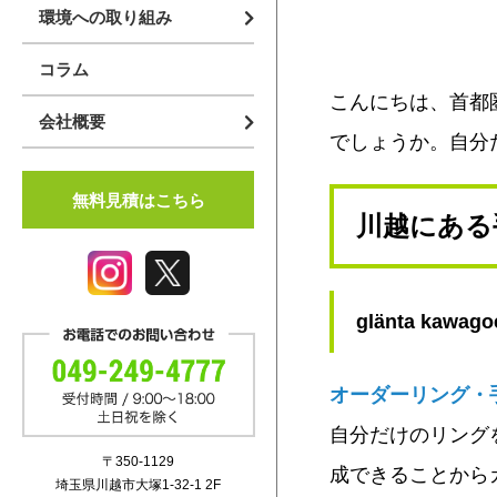
環境への取り組み
アスベスト対策
コラム
建築リサイクル法
こんにちは、首都
会社概要
マニフェスト
企業案内
でしょうか。自分
業務内容
無料見積はこちら
川越にある
スタッフ紹介
採用情報
glänta kawago
オーダーリング・手作
自分だけのリング
〒350-1129
成できることから
埼玉県川越市大塚1-32-1 2F