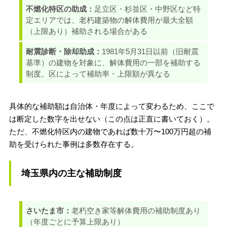
不燃化特区の助成：
足立区・杉並区・中野区など特
定エリアでは、老朽建築物の解体費用が最大全額
（上限あり）補助される場合がある
耐震診断・除却助成：
1981年5月31日以前（旧耐震
基準）の建物を対象に、解体費用の一部を補助する
制度。区によって補助率・上限額が異なる
具体的な補助額は自治体・年度によって変わるため、ここで
は断定した数字を出せない（この点は正直に書いておく）。
ただ、不燃化特区内の建物であれば数十万〜100万円超の補
助を受けられた事例は多数存在する。
埼玉県内の主な補助制度
さいたま市：
老朽空き家等解体費用の補助制度あり
（年度ごとに予算上限あり）