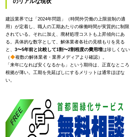
のリアルな現状
建設業界では「2024年問題」（時間外労働の上限規制の適
用）が定着し、職人の工期あたりの稼働時間が実質的に制限
されている。それに加え、廃材処理コストも上昇傾向にあ
る。具体的な数字として、解体業者各社の見積もりを見る
と、
3〜5年前と比較して1割〜2割程度の費用増
は珍しくない
（
複数の解体業者・業界メディアより確認）。
「来年になれば安くなるかも」という期待は、正直なところ
根拠が薄い。工期を先延ばしにするメリットは通常ほぼな
い。