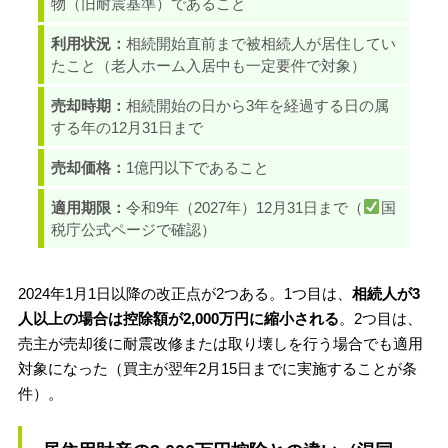
物（旧耐震基準）であること
利用状況：
相続開始直前まで被相続人が居住してい
たこと（老人ホーム入居中も一定要件で対象）
売却時期：
相続開始の日から3年を経過する日の属
する年の12月31日まで
売却価格：
1億円以下であること
適用期限：
令和9年（2027年）12月31日まで（
国
税庁公式ページで確認）
2024年1月1日以降の改正点が2つある。1つ目は、
相続人が3
人以上の場合は控除額が2,000万円に縮小される
。2つ目は、
売主が売却後に耐震改修または取り壊しを行う場合でも適用
対象になった（買主が翌年2月15日までに実施することが条
件）。