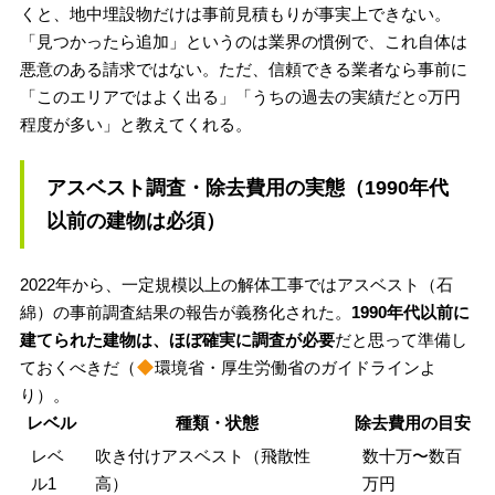
くと、地中埋設物だけは事前見積もりが事実上できない。
「見つかったら追加」というのは業界の慣例で、これ自体は
悪意のある請求ではない。ただ、信頼できる業者なら事前に
「このエリアではよく出る」「うちの過去の実績だと○万円
程度が多い」と教えてくれる。
アスベスト調査・除去費用の実態（1990年代
以前の建物は必須）
2022年から、一定規模以上の解体工事ではアスベスト（石
綿）の事前調査結果の報告が義務化された。
1990年代以前に
建てられた建物は、ほぼ確実に調査が必要
だと思って準備し
ておくべきだ（
環境省・厚生労働省のガイドラインよ
り）。
レベル
種類・状態
除去費用の目安
レベ
吹き付けアスベスト（飛散性
数十万〜数百
ル1
高）
万円