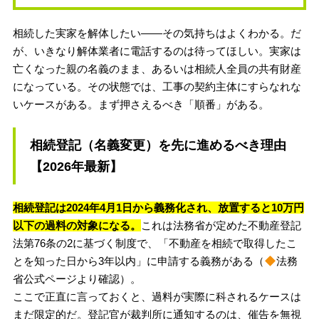
相続した実家を解体したい——その気持ちはよくわかる。だ
が、いきなり解体業者に電話するのは待ってほしい。実家は
亡くなった親の名義のまま、あるいは相続人全員の共有財産
になっている。その状態では、工事の契約主体にすらなれな
いケースがある。まず押さえるべき「順番」がある。
相続登記（名義変更）を先に進めるべき理由
【2026年最新】
相続登記は2024年4月1日から義務化され、放置すると10万円
以下の過料の対象になる。
これは法務省が定めた不動産登記
法第76条の2に基づく制度で、「不動産を相続で取得したこ
とを知った日から3年以内」に申請する義務がある（
法務
省公式ページより確認）。
ここで正直に言っておくと、過料が実際に科されるケースは
まだ限定的だ。登記官が裁判所に通知するのは、催告を無視