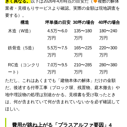
きく異なる。
以下は2026年4月時点の目安だ（
複数の解体
業者・見積もりサービスより確認。実際の金額は現地調査を
要する）。
構造
坪単価の目安
30坪の場合
40坪の場合
木造（W造）
4.5万〜6.0
135〜180
180〜240
万円
万円
万円
鉄骨造（S造）
5.5万〜7.5
165〜225
220〜300
万円
万円
万円
RC造（コンクリ
7.0万〜9.5
210〜285
280〜380
ート）
万円
万円
万円
ただし、これはあくまでも「建物本体の解体」だけの金額
だ。後述する付帯工事（ブロック塀、残置物、庭木撤去）や
地中埋設物の処理は別途かかる。見積書を受け取ったとき
は、何が含まれていて何が含まれていないかを必ず確認して
ほしい。
費用が跳ね上がる「プラスアルファ要因」4