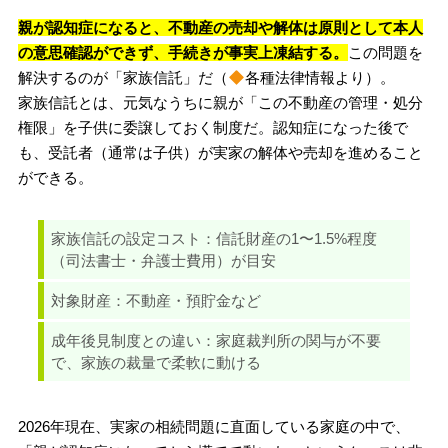
親が認知症になると、不動産の売却や解体は原則として本人
の意思確認ができず、手続きが事実上凍結する。
この問題を
解決するのが「家族信託」だ（
各種法律情報より）。
家族信託とは、元気なうちに親が「この不動産の管理・処分
権限」を子供に委譲しておく制度だ。認知症になった後で
も、受託者（通常は子供）が実家の解体や売却を進めること
ができる。
家族信託の設定コスト：信託財産の1〜1.5%程度
（司法書士・弁護士費用）が目安
対象財産：不動産・預貯金など
成年後見制度との違い：家庭裁判所の関与が不要
で、家族の裁量で柔軟に動ける
2026年現在、実家の相続問題に直面している家庭の中で、