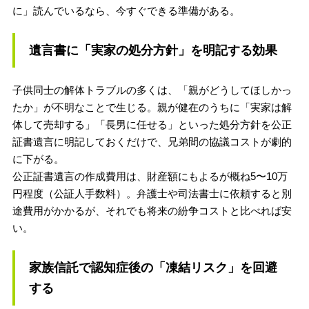
に」読んでいるなら、今すぐできる準備がある。
遺言書に「実家の処分方針」を明記する効果
子供同士の解体トラブルの多くは、「親がどうしてほしかっ
たか」が不明なことで生じる。親が健在のうちに「実家は解
体して売却する」「長男に任せる」といった処分方針を公正
証書遺言に明記しておくだけで、兄弟間の協議コストが劇的
に下がる。
公正証書遺言の作成費用は、財産額にもよるが概ね5〜10万
円程度（公証人手数料）。弁護士や司法書士に依頼すると別
途費用がかかるが、それでも将来の紛争コストと比べれば安
い。
家族信託で認知症後の「凍結リスク」を回避
する