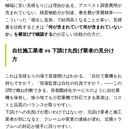
極端に安い見積もりには理由がある。アスベスト調査費用が
含まれていない、残置物処分が別途、養生費が実費精算——
こういった「後出し追加」で結局高くなることが多い。見積
書を比較するときは
「何が含まれていて何が含まれていない
か」を横並びで確認する
のが正しい比較の仕方だ。
自社施工業者 vs 下請け丸投げ業者の見分け
方
これは見積もりの場で直接聞けばわかる。「自社で重機をお
持ちですか？」「現場監督は自社の社員ですか？」——この
2問で概ね判断できる。首都圏緑化サービスのように自社重
機を保有し、狭小地でも小型重機で対応できる業者は、コス
トと品質のバランスが取りやすい。
下請けへの丸投げが悪いわけではないが、元請け業者と施工
業者が別になると、クレームや変更の連絡が遅れ、近隣トラ
ブルへの対応が後手に回りやすい。