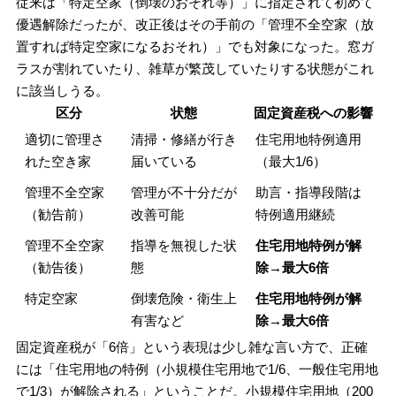
従来は「特定空家（倒壊のおそれ等）」に指定されて初めて
優遇解除だったが、改正後はその手前の「管理不全空家（放
置すれば特定空家になるおそれ）」でも対象になった。窓ガ
ラスが割れていたり、雑草が繁茂していたりする状態がこれ
に該当しうる。
区分
状態
固定資産税への影響
適切に管理さ
清掃・修繕が行き
住宅用地特例適用
れた空き家
届いている
（最大1/6）
管理不全空家
管理が不十分だが
助言・指導段階は
（勧告前）
改善可能
特例適用継続
管理不全空家
指導を無視した状
住宅用地特例が解
（勧告後）
態
除→最大6倍
特定空家
倒壊危険・衛生上
住宅用地特例が解
有害など
除→最大6倍
固定資産税が「6倍」という表現は少し雑な言い方で、正確
には「住宅用地の特例（小規模住宅用地で1/6、一般住宅用地
で1/3）が解除される」ということだ。小規模住宅用地（200