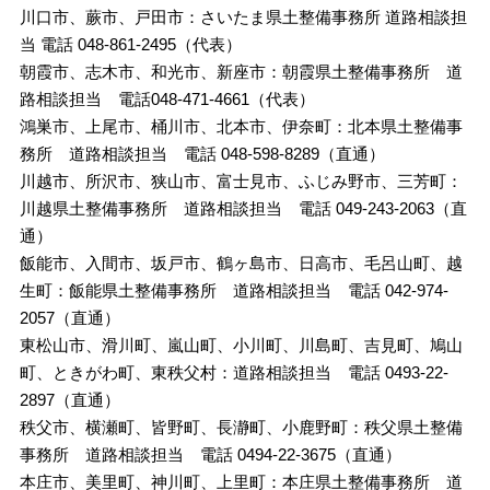
川口市、蕨市、戸田市：さいたま県土整備事務所 道路相談担
当 電話 048-861-2495（代表）
朝霞市、志木市、和光市、新座市：朝霞県土整備事務所 道
路相談担当 電話048-471-4661（代表）
鴻巣市、上尾市、桶川市、北本市、伊奈町：北本県土整備事
務所 道路相談担当 電話 048-598-8289（直通）
川越市、所沢市、狭山市、富士見市、ふじみ野市、三芳町：
川越県土整備事務所 道路相談担当 電話 049-243-2063（直
通）
飯能市、入間市、坂戸市、鶴ヶ島市、日高市、毛呂山町、越
生町：飯能県土整備事務所 道路相談担当 電話 042-974-
2057（直通）
東松山市、滑川町、嵐山町、小川町、川島町、吉見町、鳩山
町、ときがわ町、東秩父村：道路相談担当 電話 0493-22-
2897（直通）
秩父市、横瀬町、皆野町、長瀞町、小鹿野町：秩父県土整備
事務所 道路相談担当 電話 0494-22-3675（直通）
本庄市、美里町、神川町、上里町：本庄県土整備事務所 道