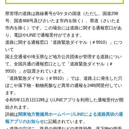
県管理の道路は路線番号が3ケタの国道（ただし、国道298
号、国道468号及びさいたま市内を除く）、県道（さいたま
市内を除く）です。この場合には道路に関する通報窓口があ
り、電話やLINEで通報受付ができます。
道路に関する通報窓口「道路緊急ダイヤル（＃9910）」につ
いて
国土交通省や埼玉県など地方公共団体が管理する道路につい
て、全国共通の通報窓口として「道路緊急ダイヤル（＃
9910）」が設置されています。
「道路緊急ダイヤル（＃9910）」では、道路上に発生した穴
ぼこや落下物・動物死骸など異常の通報を24時間受付してい
ます。
令和5年11月1日12時よりLINEアプリを利用した通報受付が開
始されます。
詳細は
関東地方整備局ホームページLINEによる道路異状の通
報アプリのお知らせ
に記載されています。
・道路の穴ぼこ、路肩の崩壊などの道路損傷、落下物や路面